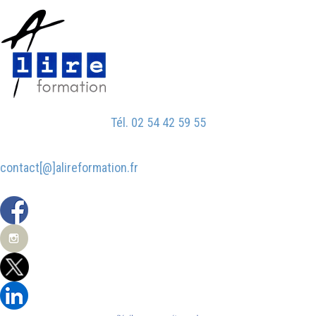
Aller
au
contenu
Tél. 02 54 42 59 55
contact[@]alireformation.fr