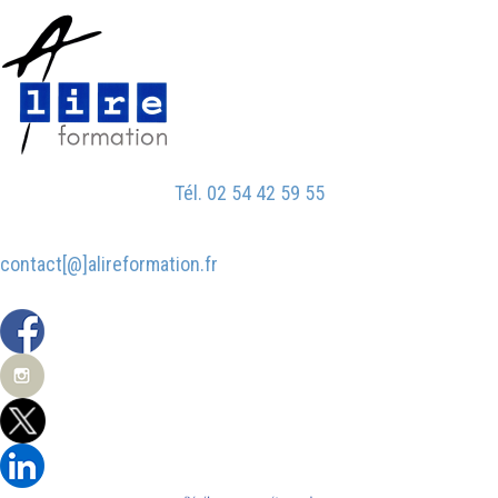
Aller
au
contenu
Tél. 02 54 42 59 55
contact[@]alireformation.fr