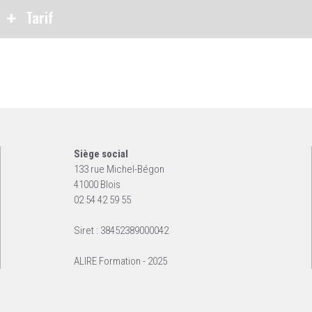
Tarif
Siège social
133 rue Michel-Bégon
41000 Blois
02 54 42 59 55
Siret : 38452389000042
ALIRE Formation - 2025