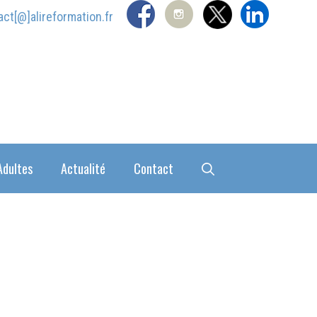
act[@]alireformation.fr
Adultes
Actualité
Contact