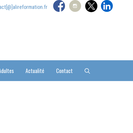
act[@]alireformation.fr
Adultes
Actualité
Contact