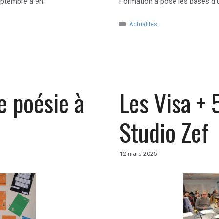
eptembre à 9h.
Formation a posé les bases d’
Catégories
Actualites
e poésie à
Les Visa + 
Studio Zef
12 mars 2025