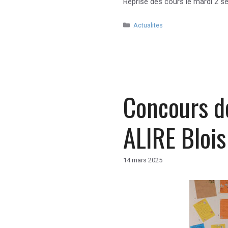
Reprise des cours le mardi 2 s
Catégories
Actualites
Concours d
ALIRE Blois
14 mars 2025